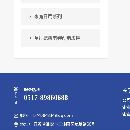

家庭日用系列

单过硫酸氢钾创新应用
服务热线
关
0517-89860688
公
企
企
邮箱： 574564334@qq.com

地址： 江苏省淮安市工业园区龙腾路66号
