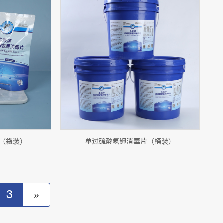
（袋装）
单过硫酸氢钾消毒片（桶装）
3
»